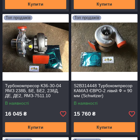
Купити
Купити
Топ продажів
Топ продажів
Турбокомпресор К36-30-04
S2B314448 Турбокомпресор
ЯМЗ 238Б, БЕ, БЕ2, 238Д,
КАМАЗ ЄВРО-2 лівий Ф = 90
ДЕ, ДЕ2, ЯМЗ-7511.10
мм (Schwitzer)
(Turbocharger)
S2B/7624TAE/0.76D9
В наявності
В наявності
16 045
15 760
₴
₴
Купити
Купити