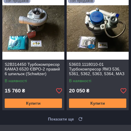
Топ продажів
Топ продажів
S2B314450 Турбокомпресор
53603.1118010-01
КАМАЗ 6520 ЄВРО-2 правий
Турбокомпресор ЯМЗ 536,
6 шпильок (Schwitzer)
5361, 5362, 5363, 5364, МАЗ
S2B/7624TAE/0.76D9
ЄВРО-5 (Suotepower)
В наявності
В наявності
ТКР-80.05.13.01
15 760
20 050
₴
₴
Купити
Купити
Показати ще