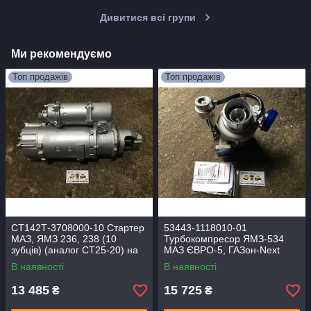
Дивитися всі групи
Ми рекомендуємо
Топ продажів
Топ продажів
СТ142Т-3708000-10 Стартер
53443-1118010-01
МАЗ, ЯМЗ 236, 238 (10
Турбокомпресор ЯМЗ-534
зубців) (аналог СТ25-20) на
МАЗ ЄВРО-5, ГАЗон-Next
двигуни випуску після
(Suotepower) ТКР-50.09.16-
В наявності
В наявності
06.2003 г.
02
13 485
15 725
₴
₴