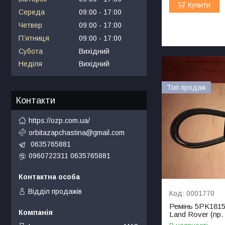
Купити
Середа
09:00
17:00
Четвер
09:00
17:00
Пʼятниця
09:00
17:00
Субота
Вихідний
Неділя
Вихідний
Топ продаж
Контакти
https://ozp.com.ua/
orbitazapchastina@gmail.com
0635765881
0960722311 0635765881
Відділ продажів
0001770
Ремінь 5PK1815
Land Rover (пр.