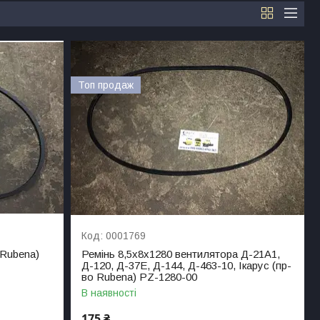
Топ продаж
0001769
 Rubena)
Ремінь 8,5х8х1280 вентилятора Д-21А1,
Д-120, Д-37Е, Д-144, Д-463-10, Ікарус (пр-
во Rubena) PZ-1280-00
В наявності
175 ₴