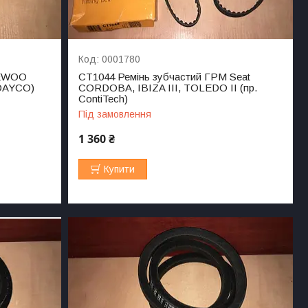
0001780
AEWOO
CT1044 Ремінь зубчастий ГРМ Seat
 DAYCO)
CORDOBA, IBIZA III, TOLEDO II (пр.
ContiTech)
Під замовлення
1 360 ₴
Купити