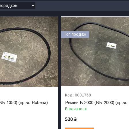
Топ продаж
0001768
ВБ-1350) (пр.во Rubena)
Ремінь B 2000 (ВБ-2000) (пр.во
В наявності
520 ₴