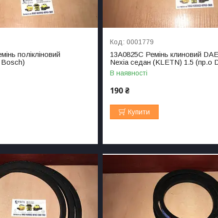
0001779
емінь полікліновий
13A0825C Ремінь клиновий D
 Bosch)
Nexia седан (KLETN) 1.5 (пр.о
В наявності
190 ₴
Купити