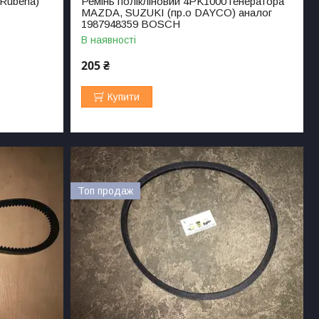
 Rubena)
Ремінь полікліновий 4PK1000 генератора
MAZDA, SUZUKI (пр.о DAYCO) аналог
1987948359 BOSCH
В наявності
205 ₴
Купити
Топ продаж