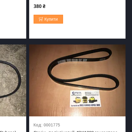
380 ₴
Купити
0001775