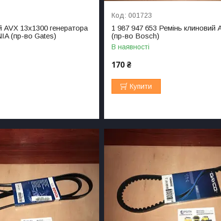
001723
й AVX 13x1300 генератора
1 987 947 653 Ремінь клиновий 
A (пр-во Gates)
(пр-во Bosch)
В наявності
170 ₴
Купити