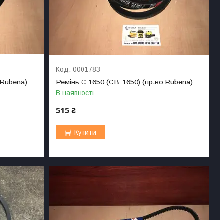
0001783
 Rubena)
Ремінь C 1650 (СВ-1650) (пр.во Rubena)
В наявності
515 ₴
Купити