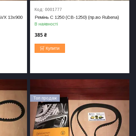
0001777
AVX 13х900
Ремінь C 1250 (СВ-1250) (пр.во Rubena)
В наявності
385 ₴
Купити
Топ продаж