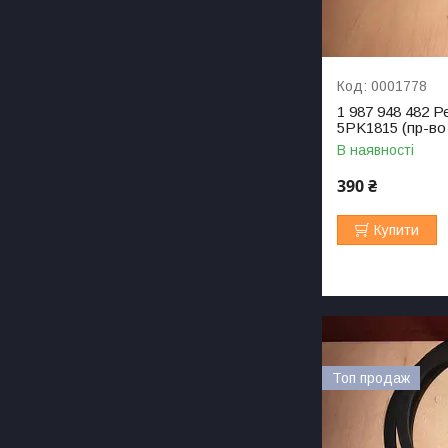
0001778
1 987 948 482 Р
5PK1815 (пр-во
В наявності
390 ₴
Купити
Топ продаж