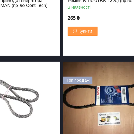
 привода генератора
Ремінь B 1320 (ВБ-1320) (пр.во
MAN (пр-во ContiTech)
В наявності
265 ₴
Купити
Топ продаж