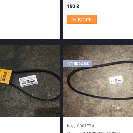
190 ₴
Купити
Топ продаж
0001774