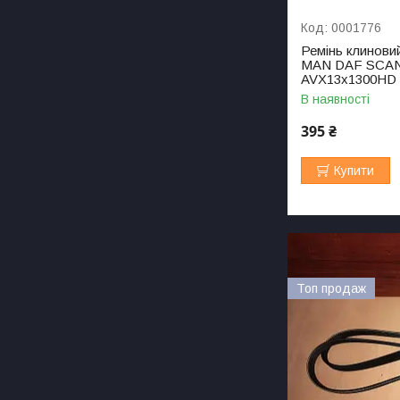
0001776
Ремінь клинови
MAN DAF SCANI
AVX13x1300HD
В наявності
395 ₴
Купити
Топ продаж