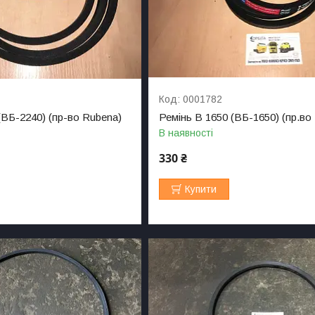
0001782
(ВБ-2240) (пр-во Rubena)
Ремінь В 1650 (ВБ-1650) (пр.во
В наявності
330 ₴
Купити