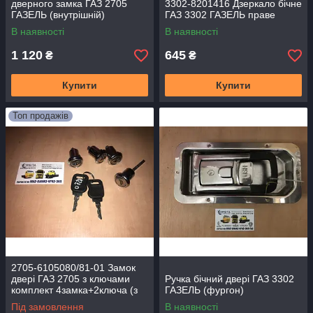
дверного замка ГАЗ 2705
3302-8201416 Дзеркало бічне
ГАЗЕЛЬ (внутрішній)
ГАЗ 3302 ГАЗЕЛЬ праве
отъездной і задніх дверей
В наявності
В наявності
1 120
645
₴
₴
Купити
Купити
Топ продажів
2705-6105080/81-01 Замок
двері ГАЗ 2705 з ключами
Ручка бічний двері ГАЗ 3302
комплект 4замка+2ключа (з
ГАЗЕЛЬ (фургон)
2003 р.)
Під замовлення
В наявності