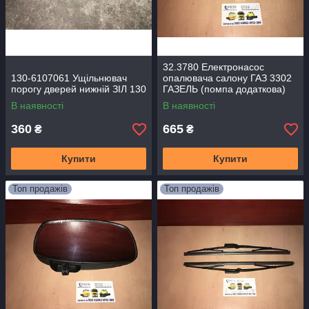
32.3780 Електронасос
130-6107061 Ущільнювач
опалювача салону ГАЗ 3302
порогу дверей нижній ЗІЛ 130
ГАЗЕЛЬ (помпа додаткова)
(D=16 мм) 32.3780000-01
В наявності
В наявності
360
665
₴
₴
Купити
Купити
Топ продажів
Топ продажів