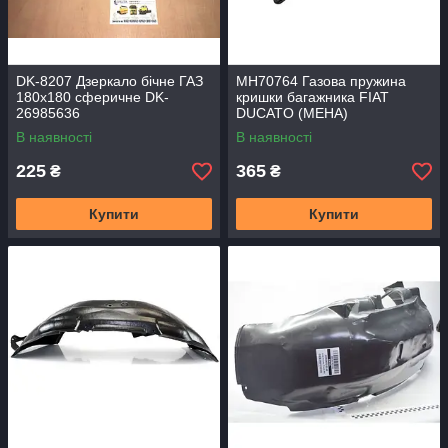
DK-8207 Дзеркало бічне ГАЗ
MH70764 Газова пружина
180х180 сферичне DK-
кришки багажника FIAT
26985636
DUCATO (MEHA)
В наявності
В наявності
225
365
₴
₴
Купити
Купити