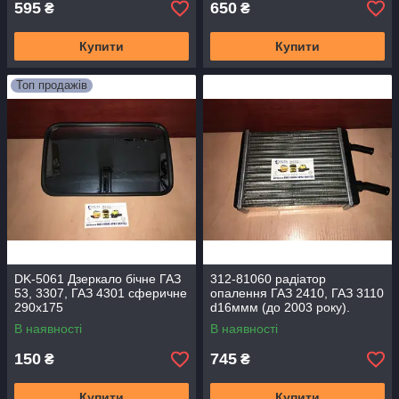
595
650
₴
₴
Купити
Купити
Топ продажів
DK-5061 Дзеркало бічне ГАЗ
312-81060 радіатор
53, 3307, ГАЗ 4301 сферичне
опалення ГАЗ 2410, ГАЗ 3110
290х175
d16ммм (до 2003 року).
В наявності
В наявності
150
745
₴
₴
Купити
Купити