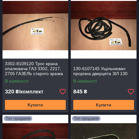
3302-8109120 Трос крана
опалювача ГАЗ 3302, 2217,
130-6107145 Ущільнювач
2705 ГАЗЕЛЬ старого зразка
прорізна дверцята ЗІЛ 130
(комплект 5 шт.) (Спр-во
В наявності
В наявності
Україна)
320
845
₴/комплект
₴
Купити
Купити
Топ продажів
Топ продажів