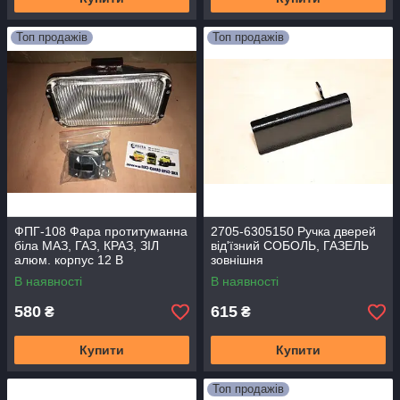
Топ продажів
Топ продажів
ФПГ-108 Фара протитуманна
2705-6305150 Ручка дверей
біла МАЗ, ГАЗ, КРАЗ, ЗІЛ
від'їзний CОБОЛЬ, ГАЗЕЛЬ
алюм. корпус 12 В
зовнішня
(162х200х88) (пр-во Україна)
В наявності
В наявності
ФПГ-150
580
615
₴
₴
Купити
Купити
Топ продажів