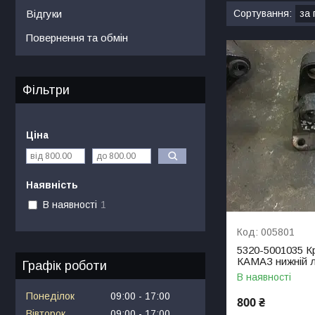
Відгуки
Повернення та обмін
Фільтри
Ціна
Наявність
В наявності
1
005801
5320-5001035 К
КАМАЗ нижній лі
Графік роботи
В наявності
Понеділок
09:00
17:00
800 ₴
Вівторок
09:00
17:00