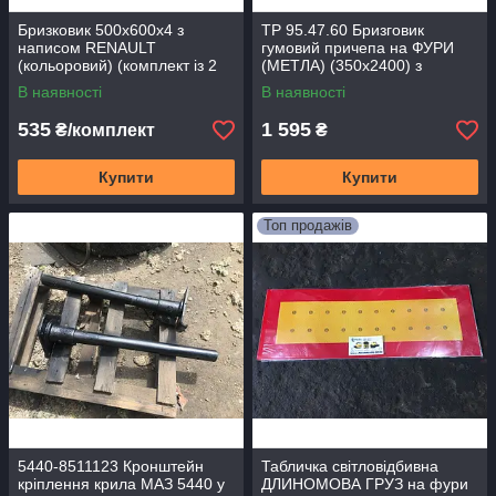
Бризковик 500х600х4 з
TP 95.47.60 Бризговик
написом RENAULT
гумовий причепа на ФУРИ
(кольоровий) (комплект із 2
(МЕТЛА) (350х2400) з
штук) (TEMPEST) TP
малюнком ГЛАЗА (TEMPEST)
В наявності
В наявності
95.47.56
535
1 595
₴/комплект
₴
Купити
Купити
Топ продажів
5440-8511123 Кронштейн
Табличка світловідбивна
кріплення крила МАЗ 5440 у
ДЛИНОМОВА ГРУЗ на фури