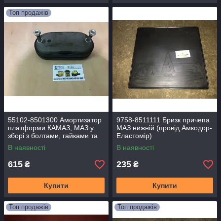
Топ продажів
55102-8501300 Амортизатор
9758-8511111 Бризк причепа
платформи КАМАЗ, МАЗ у
МАЗ нижній (провід Амкодор-
зборі з болтами, гайками та
Еластомір)
гровером 503-8501300А1
В наявності
В наявності
615
235
₴
₴
Купити
Купити
Топ продажів
Топ продажів