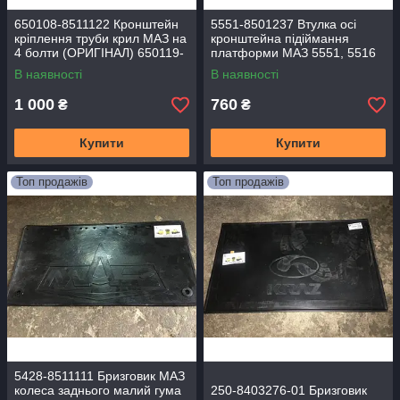
650108-8511122 Кронштейн
5551-8501237 Втулка осі
кріплення труби крил МАЗ на
кронштейна підіймання
4 болти (ОРИГІНАЛ) 650119-
платформи МАЗ 5551, 5516
8511123
(D = 50 мм) (H = 100 мм)
В наявності
В наявності
1 000
760
₴
₴
Купити
Купити
Топ продажів
Топ продажів
5428-8511111 Бризговик МАЗ
колеса заднього малий гума
250-8403276-01 Бризговик