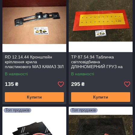
RD 12.14.44 Кронштейн
TP 87.54.94 Табличка
кріплення крила
світловідбивна
пластикового МАЗ КАМАЗ ЗІЛ
ДЛІННОМЕРНИЙ ГРУЗ на
(D = 42 мм) (TEMPEST)
фури 200х560 мм (метал)
В наявності
В наявності
64227-8511030
(TEMPEST)
135
295
₴
₴
Купити
Купити
Топ продажів
Топ продажів