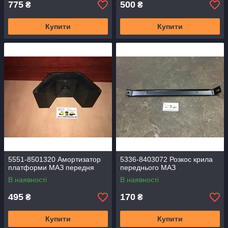
775
500
₴
₴
Купити
Купити
5551-8501320 Амортизатор
5336-8403072 Розкос крила
платформи МАЗ передня
переднього МАЗ
В наявності
В наявності
495
170
₴
₴
Купити
Купити