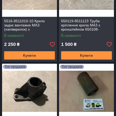
5516-8511010-10 Крило
650119-8511123 Труба
заднє вантажне МАЗ
кріплення крила МАЗ з
(напівкрилок) з
кронштейном 650108-
кронштейнами метал.
8511122 в зборі
В наявності
В наявності
(ОРІГИНАЛ)
2 250
1 500
₴
₴
Купити
Купити
Топ продажів
Топ продажів