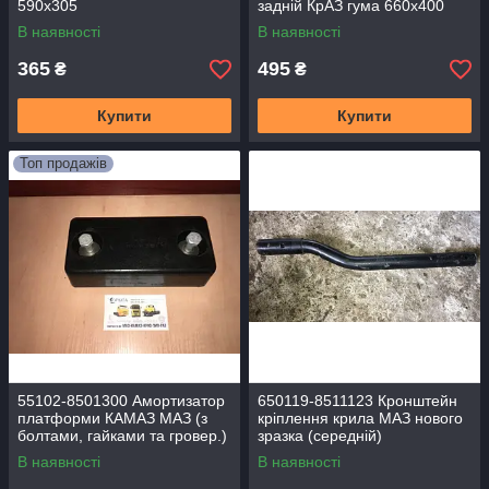
590х305
задній КрАЗ гума 660х400
В наявності
В наявності
365
495
₴
₴
Купити
Купити
Топ продажів
55102-8501300 Амортизатор
650119-8511123 Кронштейн
платформи КАМАЗ МАЗ (з
кріплення крила МАЗ нового
болтами, гайками та гровер.)
зразка (середній)
ПРЯМОГУГОЛЬНИЙ
В наявності
В наявності