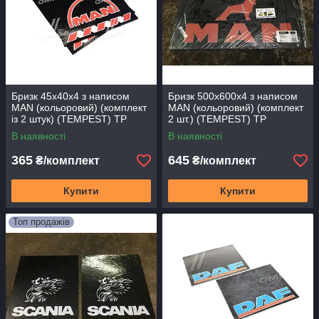
Бризк 45х40х4 з написом
Бризк 500х600х4 з написом
MAN (кольоровий) (комплект
MAN (кольоровий) (комплект
із 2 штук) (TEMPEST) TP
2 шт.) (TEMPEST) TP
95.47.49
95.47.50
В наявності
В наявності
365
645
₴/комплект
₴/комплект
Купити
Купити
Топ продажів