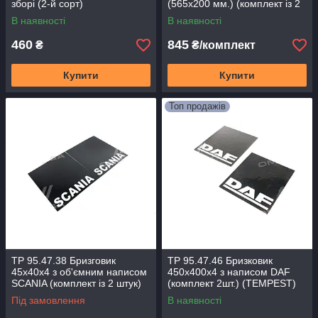
зборі (2-й сорт)
(565х200 мм.) (комплект із 2
штук) CARGO-AET5
В наявності
В наявності
460
845
₴
₴/комплект
Купити
Купити
Топ продажів
TP 95.47.38 Бризговик
TP 95.47.46 Бризковик
45x40x4 з об'ємним написом
450x400x4 з написом DAF
SCANIA (комплект із 2 штук)
(комплект 2шт.) (TEMPEST)
(TEMPEST)
Під замовлення
В наявності