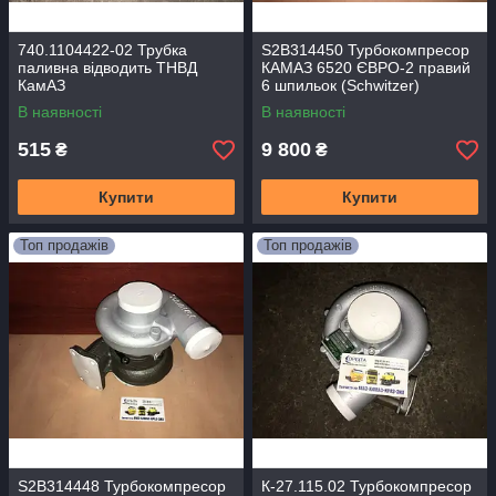
740.1104422-02 Трубка
S2B314450 Турбокомпресор
паливна відводить ТНВД
КАМАЗ 6520 ЄВРО-2 правий
КамАЗ
6 шпильок (Schwitzer)
S2B/7624TAE/0.76D9
В наявності
В наявності
515
9 800
₴
₴
Купити
Купити
Топ продажів
Топ продажів
S2B314448 Турбокомпресор
К-27.115.02 Турбокомпресор