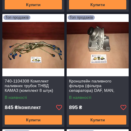
Купити
Купити
Топ продажів
Топ продажів
740-1104308 Комплект
Кронштейн паливного
паливних трубок ТНВД
фільтра (фільтра
КАМАЗ (комплект 8 штук)
сепаратора) DAF, MAN,
740.11-11-1104308
КАМАЗ ЄВРО-2, ЯМЗ-650 (з
В наявності
В наявності
підкачкою) PL420k
845
895
₴/комплект
₴
Купити
Купити