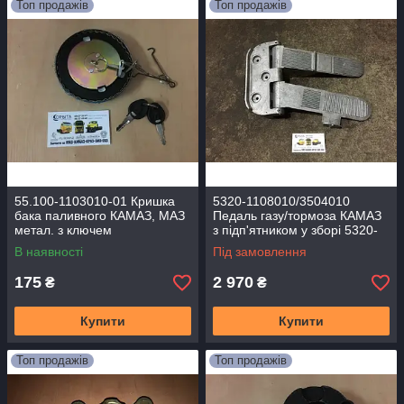
Топ продажів
Топ продажів
55.100-1103010-01 Кришка
5320-1108010/3504010
бака паливного КАМАЗ, МАЗ
Педаль газу/тормоза КАМАЗ
метал. з ключем
з підп'ятником у зборі 5320-
1111514-10
В наявності
Під замовлення
175
2 970
₴
₴
Купити
Купити
Топ продажів
Топ продажів