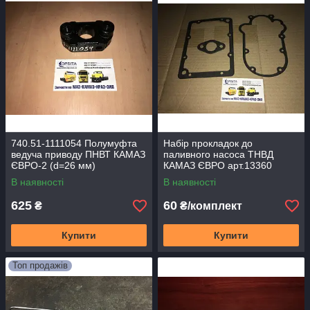
740.51-1111054 Полумуфта
Набір прокладок до
ведуча приводу ПНВТ КАМАЗ
паливного насоса ТНВД
ЄВРО-2 (d=26 мм)
КАМАЗ ЄВРО арт.13360
В наявності
В наявності
625
60
₴
₴/комплект
Купити
Купити
Топ продажів