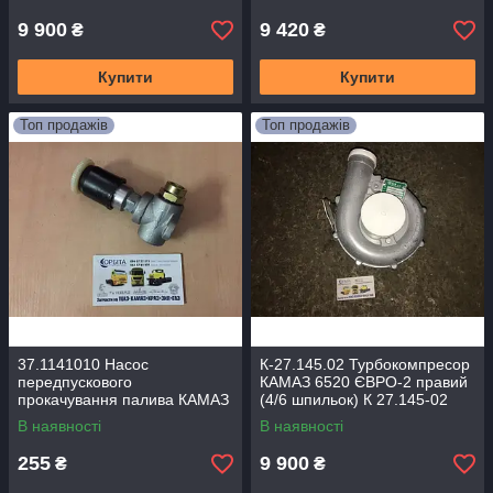
9 900
9 420
₴
₴
Купити
Купити
Топ продажів
Топ продажів
37.1141010 Насос
К-27.145.02 Турбокомпресор
передпускового
КАМАЗ 6520 ЄВРО-2 правий
прокачування палива КАМАЗ
(4/6 шпильок) К 27.145-02
ЄВРО на бак
В наявності
В наявності
255
9 900
₴
₴