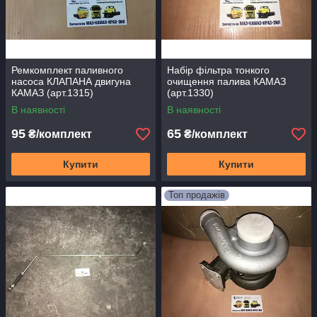
Ремкомплект паливного
Набір фільтра тонкого
насоса КЛАПАНА двигуна
очищення палива КАМАЗ
КАМАЗ (арт.1315)
(арт.1330)
В наявності
В наявності
95
65
₴/комплект
₴/комплект
Купити
Купити
Топ продажів