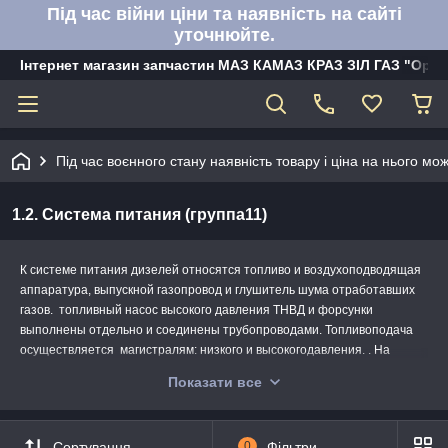
Під час війни ціни та наявність на сайті
уточнюйте.
Інтернет магазин запчастин МАЗ КАМАЗ КРАЗ ЗІЛ ГАЗ "Орбі
Під час воєнного стану наявність товару і ціна на нього м
1.2. Система питания (группа11)
К системе питания дизелей относятся топливо и воздухоподводящая
аппаратура, выпускной газопровод и глушитель шума отработавших
газов. топливный насос высокого давления ТНВД и форсунки
выполнены отдельно и соединены трубопроводами. Топливоподача
осуществляется магистралям: низкого и высокогодавления. . На
двигателях КамАЗ применена система питания топливом
Показати все
разделенного типа, состоящая из
топливного насоса высокого давления с регулятором частоты
вращения и автоматической муфтой
Сортування
0
Фільтри