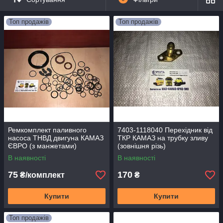
випередження подачі палива, форсунок,розпилювачів, фільтрів грубого
і тонкого очищення, паливного насоса низького тиску, паливопідкачуючі
насоса, паливопроводів високого і низького тиску, паливних баків,
Топ продажів
Топ продажів
електромагнітного клапана і факельних свічок электрофакельного
пускового
пристрою.двигуна.
Ремкомплект паливного
7403-1118040 Перехідник від
насоса ТНВД двигуна КАМАЗ
ТКР КАМАЗ на трубку зливу
ЄВРО (з манжетами)
(зовнішня різь)
(арт.1366)
В наявності
В наявності
75
170
₴/комплект
₴
Купити
Купити
Топ продажів