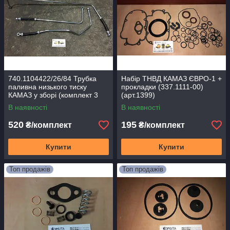
740.1104422/26/84 Трубка
Набір ТНВД КАМАЗ ЄВРО-1 +
паливна низького тиску
прокладки (337.1111-00)
КАМАЗ у зборі (комплект 3
(арт.1399)
шт.)
В наявності
В наявності
520
195
₴/комплект
₴/комплект
Купити
Купити
Топ продажів
Топ продажів