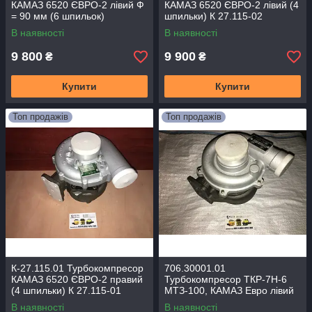
КАМАЗ 6520 ЄВРО-2 лівий Ф
КАМАЗ 6520 ЄВРО-2 лівий (4
= 90 мм (6 шпильок)
шпильки) К 27.115-02
(Schwitzer)
В наявності
В наявності
S2B/7624TAE/0.76D9
9 800
9 900
₴
₴
Купити
Купити
Топ продажів
Топ продажів
К-27.115.01 Турбокомпресор
706.30001.01
КАМАЗ 6520 ЄВРО-2 правий
Турбокомпресор ТКР-7Н-6
(4 шпильки) К 27.115-01
МТЗ-100, КАМАЗ Евро лівий
(6 шпильок)
В наявності
В наявності