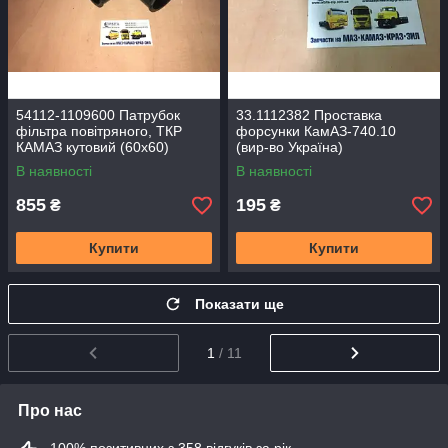
54112-1109600 Патрубок
33.1112382 Проставка
фільтра повітряного, ТКР
форсунки КамАЗ-740.10
КАМАЗ кутовий (60х60)
(вир-во Україна)
В наявності
В наявності
855
195
₴
₴
Купити
Купити
Показати ще
1
/ 11
Про нас
100% позитивних з 358 відгуків за рік