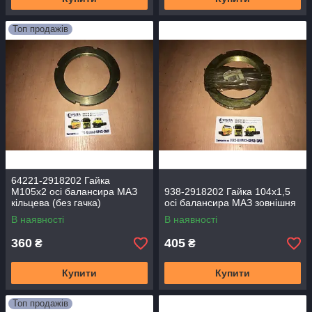
Топ продажів
64221-2918202 Гайка
М105х2 осі балансира МАЗ
938-2918202 Гайка 104х1,5
кільцева (без гачка)
осі балансира МАЗ зовнішня
В наявності
В наявності
360
405
₴
₴
Купити
Купити
Топ продажів