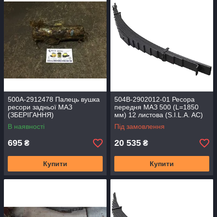
500А-2912478 Палець вушка
504В-2902012-01 Ресора
ресори задньої МАЗ
передня МАЗ 500 (L=1850
(ЗБЕРІГАННЯ)
мм) 12 листова (S.I.L.A. AC)
В наявності
Під замовлення
695
20 535
₴
₴
Купити
Купити