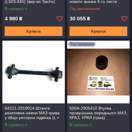
(L503-845) (вир-во Sachs)
нового зразка 4-го листи
посилена
В наявності
Під замовлення
4 980
30 055
₴
₴
Купити
Купити
Топ продажів
64221-2919014 Штанга
500A-2905410 Втулка
реактивна нижня МАЗ крива
провушника переднього МАЗ,
у зборі ресорна підвіска (L =
КРАЗ, УРАЛ (гума)
95 мм)
В наявності
В наявності