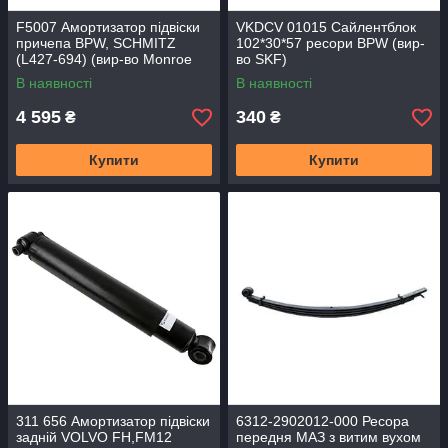
F5007 Амортизатор підвіски
VKDCV 01015 Сайлентблок
причепа BPW, SCHMITZ
102*30*57 ресори BPW (вир-
(L427-694) (вир-во Monroe
во SKF)
Magnum)
В наявності
В наявності
4 595
340
₴
₴
Купити
Купити
311 656 Амортизатор підвіски
6312-2902012-000 Ресора
задній VOLVO FH,FM12
передня МАЗ з витим вухом