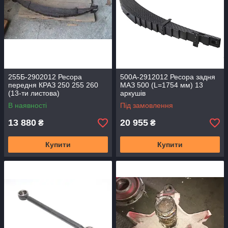
255Б-2902012 Ресора
500А-2912012 Ресора задня
передня КРАЗ 250 255 260
МАЗ 500 (L=1754 мм) 13
(13-ти листова)
аркушів
В наявності
Під замовлення
13 880
20 955
₴
₴
Купити
Купити