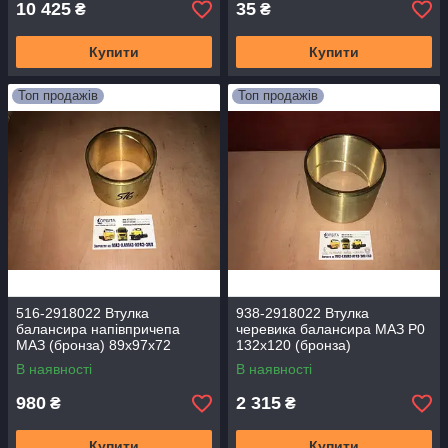
10 425
35
₴
₴
Купити
Купити
Топ продажів
Топ продажів
516-2918022 Втулка
938-2918022 Втулка
балансира напівпричепа
черевика балансира МАЗ Р0
МАЗ (бронза) 89х97х72
132х120 (бронза)
В наявності
В наявності
980
2 315
₴
₴
Купити
Купити