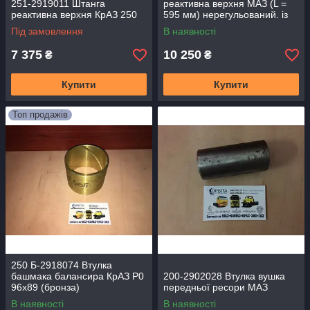
251-2919011 Штанга
реактивна верхня МАЗ (L =
реактивна верхня КрАЗ 250
595 мм) нерегульований. із
сайлент.
Під замовлення
В наявності
7 375
10 250
₴
₴
Купити
Купити
Топ продажів
250 Б-2918074 Втулка
башмака балансира КрАЗ Р0
200-2902028 Втулка вушка
96х89 (бронза)
передньої ресори МАЗ
В наявності
В наявності