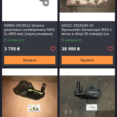
93866-2919012 Штанга
64221-2918150-10
реактивна напівпричепа МАЗ
Кронштейн балансира МАЗ з
(L=800 мм) (нерегульована)
віссю в зборі (8 отворів) (на
тягачі) (ОРІГИНАЛ)
В наявності
В наявності
3 755
38 990
₴
₴
Купити
Купити