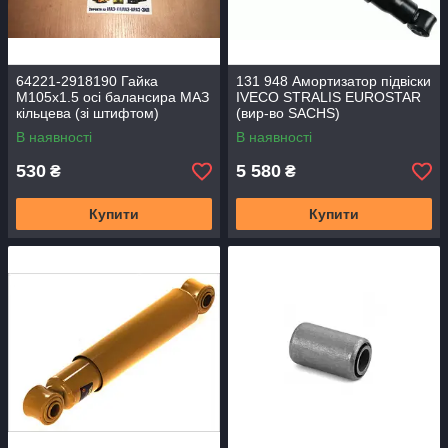
64221-2918190 Гайка
131 948 Амортизатор підвіски
М105х1.5 осі балансира МАЗ
IVECO STRALIS EUROSTAR
кільцева (зі штифтом)
(вир-во SACHS)
В наявності
В наявності
530
5 580
₴
₴
Купити
Купити