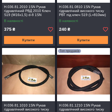
Н.036.81.2010 1SN Рукав
Н.036.81.0810 1SN Рукав
гідравлічний РВД 2010 Ключ
гідравлічний високого тиску
S19 (M16x1,5) d-8 1SN
РВТ під ключ S19 (L=810мм)
ПРЕМІУМ
(М16х1.5)
В наявності
В наявності
375
240
₴
₴
Купити
Купити
Топ продажів
Н.036.81.1010 1SN Рукав
Н.036.81.1210 1SN Рукав
гідравлічний високого тиску
гідравлічний високого тиску