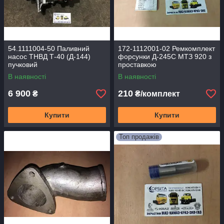
54.1111004-50 Паливний
172-1112001-02 Ремкомплект
насос ТНВД Т-40 (Д-144)
форсунки Д-245С МТЗ 920 з
пучковий
проставкою
В наявності
В наявності
6 900
210
₴
₴/комплект
Купити
Купити
Топ продажів