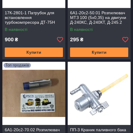
17К-2801-1 Патрубок для
6А1-20с2-50.01 Розпилювач
встановлення
МТЗ 100 (5х0,35) на двигуни
турбокомпресора ДТ-75Н
Д-240КС, Д-240КТ, Д-245.2
В наявності
В наявності
900
295
₴
₴
Купити
Купити
Топ продажів
6А1-20с2-70.02 Розпилювач
ПП-3 Краник паливного бака