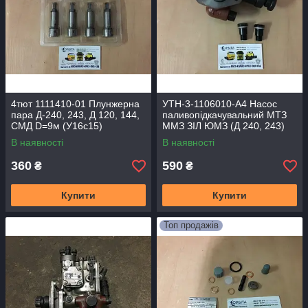
4тют 1111410-01 Плунжерна
УТН-3-1106010-А4 Насос
пара Д-240, 243, Д 120, 144,
паливопідкачувальний МТЗ
СМД D=9м (У16с15)
ММЗ ЗІЛ ЮМЗ (Д 240, 243)
(підкачування) 16с30
В наявності
В наявності
360
590
₴
₴
Купити
Купити
Топ продажів