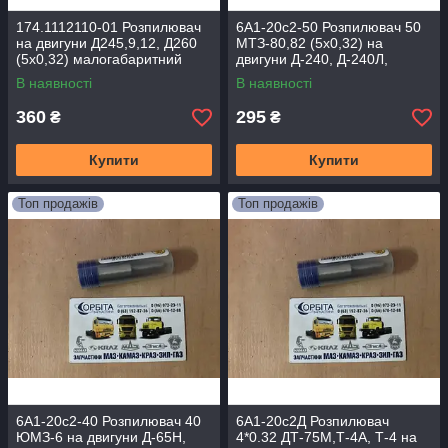
174.1112110-01 Розпилювач
6А1-20с2-50 Розпилювач 50
на двигуни Д245,9,12, Д260
МТЗ-80,82 (5х0,32) на
(5х0,32) малогабаритний
двигуни Д-240, Д-240Л,
Д-241,Д-242
В наявності
В наявності
360
295
₴
₴
Купити
Купити
Топ продажів
Топ продажів
6А1-20с2-40 Розпилювач 40
6А1-20с2Д Розпилювач
ЮМЗ-6 на двигуни Д-65Н,
4*0.32 ДТ-75М,Т-4А, Т-4 на