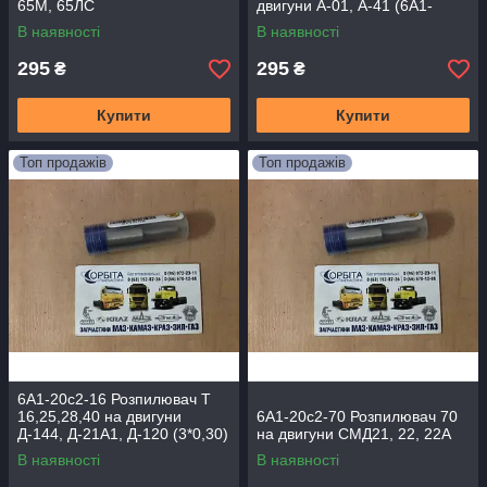
65М, 65ЛС
двигуни А-01, А-41 (6А1-
20с2д)
В наявності
В наявності
295
295
₴
₴
Купити
Купити
Топ продажів
Топ продажів
6А1-20с2-16 Розпилювач Т
16,25,28,40 на двигуни
6А1-20с2-70 Розпилювач 70
Д-144, Д-21А1, Д-120 (3*0,30)
на двигуни СМД21, 22, 22А
В наявності
В наявності