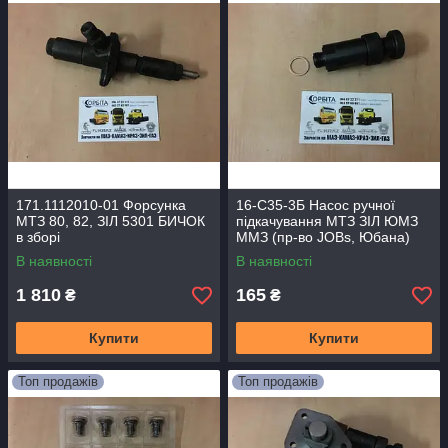
171.1112010-01 Форсунка
16-С35-3Б Насос ручної
МТЗ 80, 82, ЗІЛ 5301 БИЧОК
підкачування МТЗ ЗІЛ ЮМЗ
в зборі
ММЗ (пр-во JOBs, Юбана)
В наявності
В наявності
1 810
165
₴
₴
Купити
Купити
Топ продажів
Топ продажів