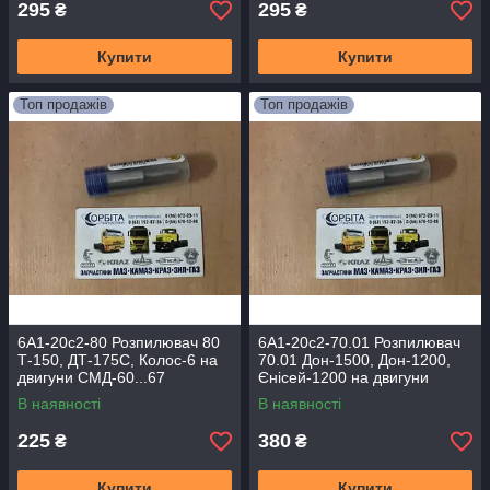
295
295
₴
₴
Купити
Купити
Топ продажів
Топ продажів
6А1-20с2-80 Розпилювач 80
6А1-20с2-70.01 Розпилювач
Т-150, ДТ-175С, Колос-6 на
70.01 Дон-1500, Дон-1200,
двигуни СМД-60...67
Єнісей-1200 на двигуни
СМД-23, 24, 31, 31Б.04
В наявності
В наявності
225
380
₴
₴
Купити
Купити