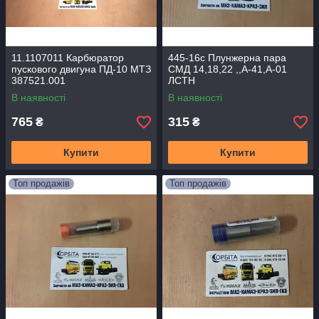
11.1107011 Карбюратор
445-16с Плунжерна пара
пускового двигуна ПД-10 МТЗ
СМД 14,18,22 ,,А-41,А-01
387521.001
ЛСТН
В наявності
В наявності
765
315
₴
₴
Купити
Купити
Топ продажів
Топ продажів