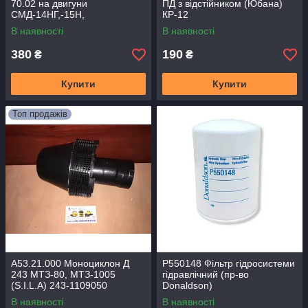
70.02 на двигуни
ПД з відстійником (Юбана)
СМД-14НГ,-15Н,
КР-12
-14БН,-15БН, -17Н,-18Н,
В наявності
В наявності
-19,-20
380
190
₴
₴
Купити
Купити
Топ продажів
А53.21.000 Моноциклон Д
P550148 Фільтр гідросистеми
243 МТЗ-80, МТЗ-1005
гідравлічний (пр-во
(S.I.L.A) 243-1109050
Donaldson)
В наявності
В наявності