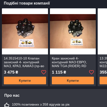
Подібні товари компанії
14.3515410-10 Клапан
Кран захисний 4-
13.3
захисний 4- контурний
контурний МАЗ ЄВРО,
конт
МАЗ, КРАЗ, КАМАЗ (пр-во
MAN TGA (RIDER) RD
М22
ПААЗ)
99.78.327
КРАЗ
3 475
1 115
355
₴
₴
Купити
Купити
Про нас
100% позитивних з 358 відгуків за рік