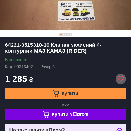
64221-3515310-10 Клапан захисний 4-
контурний МАЗ КАМАЗ (RIDER)
В наявності
Код: 00316402
Роздріб
1 285
₴
Купити
або
Купити з
Що таке купити з Пром?