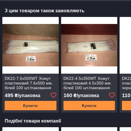
З цим товаром також замовляють
DK22-7.6х500WT Хомут
DK22-4.5х350WT Хомут
DK22
пластиковий 7.6х500 мм.
пластиковий 4.5х350 мм.
плас
білий 100 шт./паковання
білий 100 шт./паковання
чорн
495
160
110
₴/упаковка
₴/упаковка
Купити
Купити
Подібні товари компанії