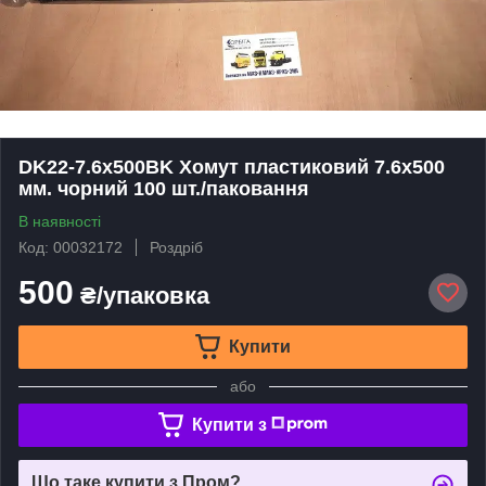
DK22-7.6х500BK Хомут пластиковий 7.6х500
мм. чорний 100 шт./паковання
В наявності
Код: 00032172
Роздріб
500
₴/упаковка
Купити
або
Купити з
Що таке купити з Пром?