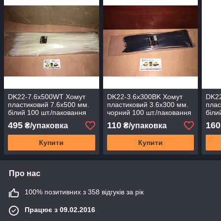
DK22-7.6х500WT Хомут
DK22-3.6х300BK Хомут
DK2
пластиковий 7.6х500 мм.
пластиковий 3.6х300 мм.
плас
білий 100 шт./паковання
чорний 100 шт./паковання
біли
495
110
160
₴/упаковка
₴/упаковка
Купити
Купити
Про нас
100% позитивних з 358 відгуків за рік
Працює з 09.02.2016