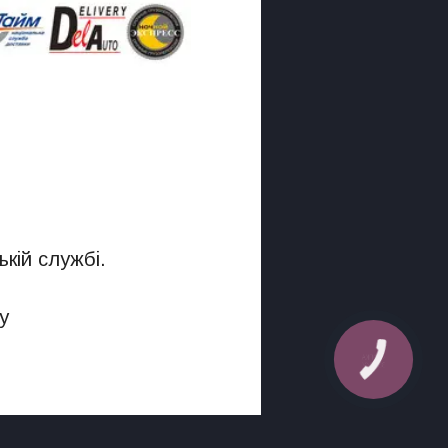
кій службі.
у
КНОПКА
ЗВ'ЯЗКУ