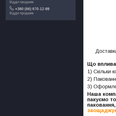
Відділ продажів
+380 (66) 670-12-88
Відділ продажів
Доставка
Що впливає
1) Скільки 
2) Пакованн
3) Оформлен
Наша компа
пакуємо то
паковання,
заощаджує