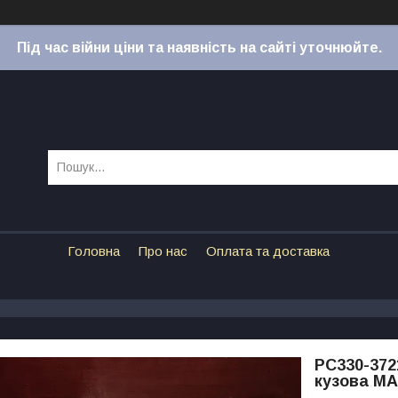
Під час війни ціни та наявність на сайті уточнюйте.
Головна
Про нас
Оплата та доставка
РС330-372
кузова МА