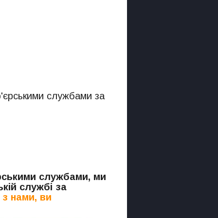
р'єрськими службами за
.
єрськими службами, ми
кій службі за
з нами, ви