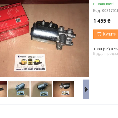
В наявності
Код:
0031751
1 455 ₴
Купити
+380 (96) 072
Відділ продаж