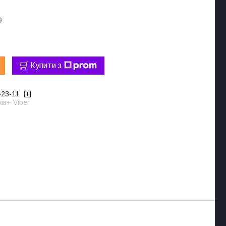
9
Купити з
-23-11
ів+ Viber