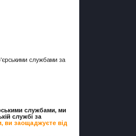
р'єрськими службами за
.
єрськими службами, ми
кій службі за
, ви заощаджуєте від