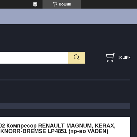
Кошик
Кошик
 002 Компресор RENAULT MAGNUM, KERAX,
 KNORR-BREMSE LP4851 (пр-во VADEN)