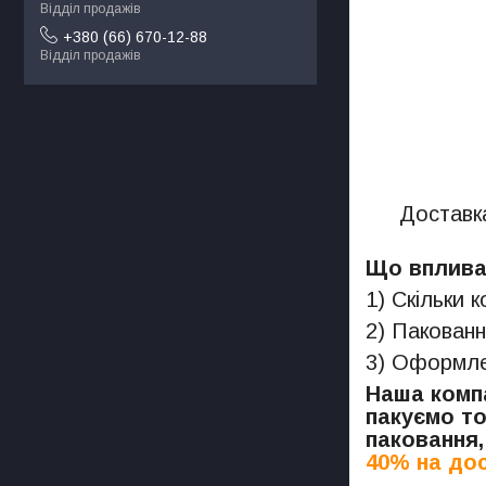
Відділ продажів
+380 (66) 670-12-88
Відділ продажів
Доставка
Що впливає
1) Скільки 
2) Пакованн
3) Оформлен
Наша компа
пакуємо то
паковання,
40% на дос