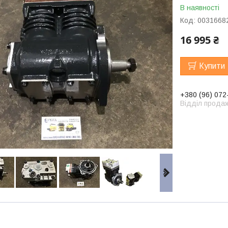
В наявності
Код:
0031668
16 995 ₴
Купити
+380 (96) 072
Відділ продаж