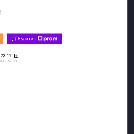
2
Купити з
-23-11
ів+ Viber