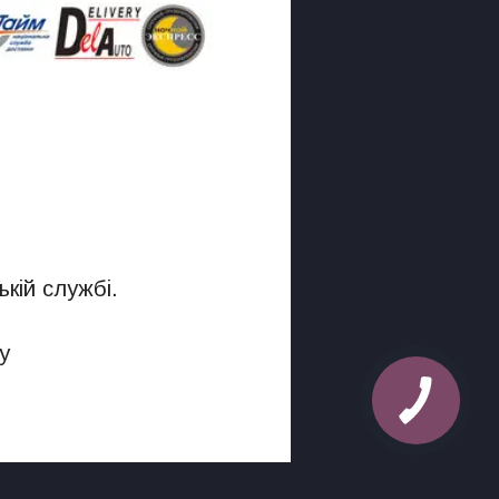
кій службі.
у