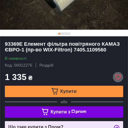
93369E Елемент фільтра повітряного КАМАЗ
ЄВРО-1 (пр-во WIX-Filtron) 7405.1109560
В наявності
Код: 00012276
Роздріб
1 335
₴
Купити
або
Купити з
Що таке купити з Пром?