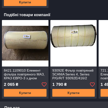
Купити
Подібні товари компанії
8421.1109010 Елемент
93092E Фільтр повітряний
721.
фільтра повітряного МАЗ,
SCANIA Series 4, Series
Елем
КРАЗ ЄВРО-3 з дном
P/G/R/T 93092E/416/2
пові
(WIX-Filtron) 93380E
(пр.во WIX-Filtron)
ЄВРО
2 065
1 790
1 4
₴
₴
Агр
Купити
Купити
Про нас