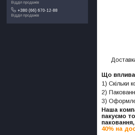
Відділ продажів
+380 (66) 670-12-88
Відділ продажів
Доставка
Що впливає
1) Скільки 
2) Пакованн
3) Оформлен
Наша компа
пакуємо то
паковання,
40% на дос