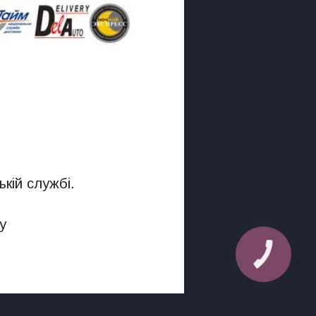
кій службі.
у