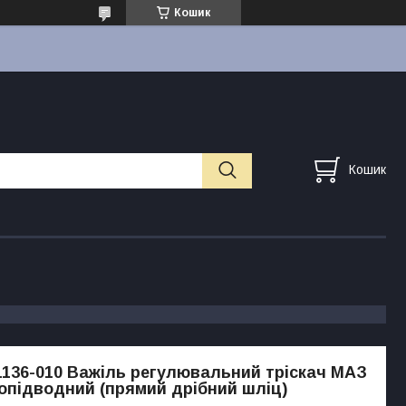
Кошик
Кошик
1136-010 Важіль регулювальний тріскач МАЗ
підводний (прямий дрібний шліц)