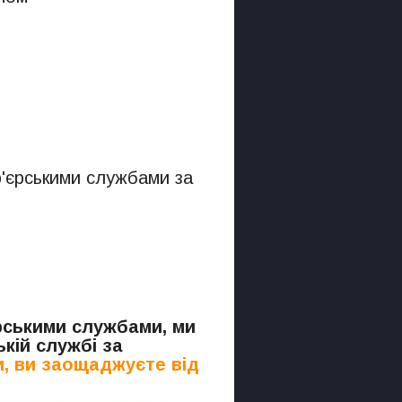
р'єрськими службами за
.
єрськими службами, ми
кій службі за
, ви заощаджуєте від