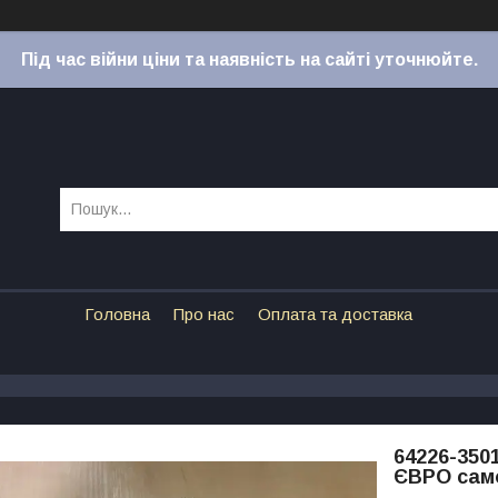
Під час війни ціни та наявність на сайті уточнюйте.
Головна
Про нас
Оплата та доставка
64226-350
ЄВРО само