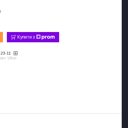
9
Купити з
-23-11
ів+ Viber