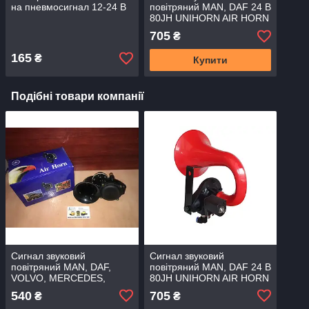
на пневмосигнал 12-24 В
повітряний MAN, DAF 24 В
80JH UNIHORN AIR HORN
(пр.о SEGER Туреччина)
705
₴
165
₴
Купити
Подібні товари компанії
Сигнал звуковий
Сигнал звуковий
повітряний MAN, DAF,
повітряний MAN, DAF 24 В
VOLVO, MERCEDES,
80JH UNIHORN AIR HORN
SCANIA, RENAULT 12-24В
(пр.о SEGER Туреччина)
540
705
₴
₴
(Туреччина) 35612