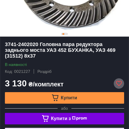
3741-2402020 Головна пара редуктора
заднього моста УАЗ 452 БУХАНКА, УАЗ 469
(31512) 8x37
В наявності
Код: 0021227
Роздріб
3 130
₴/комплект
Купити
або
Купити з