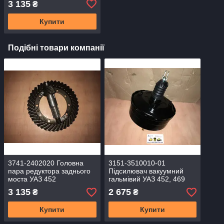
3 135
₴
(31512) 8x41
Купити
Подібні товари компанії
3741-2402020 Головна
3151-3510010-01
пара редуктора заднього
Підсилювач вакуумний
моста УАЗ 452
гальмівий УАЗ 452, 469
БУХАНЕЦЬ, УАЗ 469
(31512) (RIDER) 3741-
3 135
2 675
₴
₴
(31512) 8x41
3510010
Купити
Купити