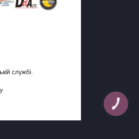
кій службі.
у
КНОПКА
ЗВ'ЯЗКУ