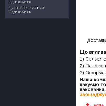
Відділ продажів
+380 (66) 670-12-88
Відділ продажів
Доставка
Що впливає
1) Скільки 
2) Пакованн
3) Оформлен
Наша компа
пакуємо то
паковання,
заощаджує