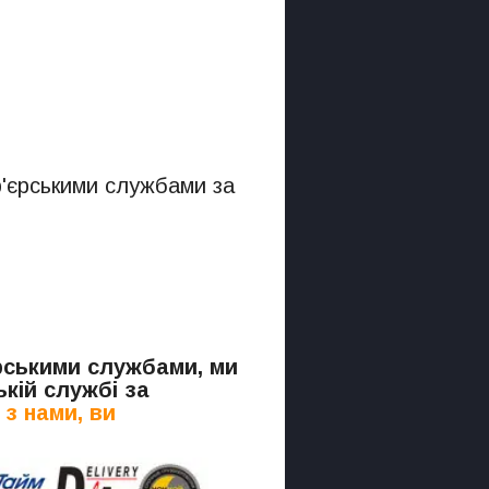
р'єрськими службами за
.
єрськими службами, ми
кій службі за
з нами, ви