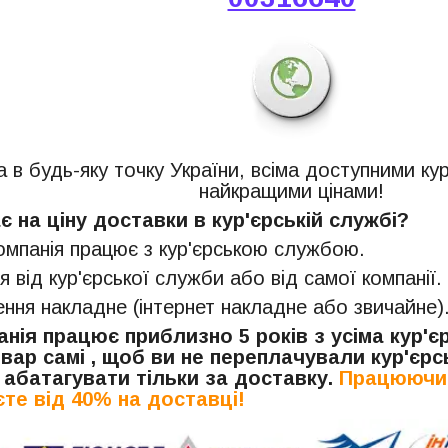
 в будь-яку точку України, всіма доступними ку
найкращими цінами!
 на ціну доставки в кур'єрській службі?
компанія працює з кур'єрською службою.
я від кур'єрської служби або від самої компанії.
ня накладне (інтернет накладне або звичайне)
нія працює приблизно 5 років з усіма кур'
вар самі , щоб ви не переплачували кур'єрсь
 абатагувати тільки за доставку.
Працюючи 
те від 40% на доставці!