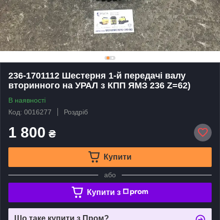
236-1701112 Шестерня 1-й передачі валу
вторинного на УРАЛ з КПП ЯМЗ 236 Z=62)
В наявності
Код: 0016277
Роздріб
1 800
₴
Купити
або
Купити з
Що таке купити з Пром?