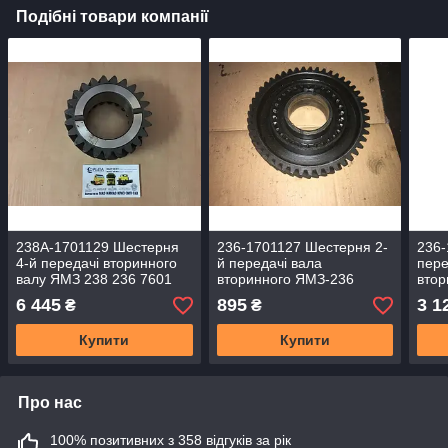
Подібні товари компанії
238А-1701129 Шестерня
236-1701127 Шестерня 2-
236-
4-й передачі вторинного
й передачі вала
пере
валу ЯМЗ 238 236 7601
вторинного ЯМЗ-236
вто
(Z=23)
(Z=47) (2-й сорт)
236 
6 445
895
3 1
₴
₴
Купити
Купити
Про нас
100% позитивних з 358 відгуків за рік