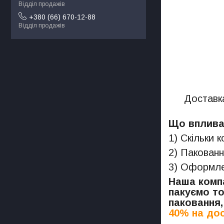
Відділ продажів
+380 (66) 670-12-88
Відділ продажів
Доставка
Що впливає
1) Скільки 
2) Пакованн
3) Оформлен
Наша компа
пакуємо то
паковання,
40% на дос