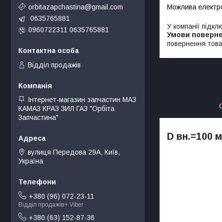
orbitazapchastina@gmail.com
0635765881
У компанії підкл
0960722311 0635765881
повернення това
Відділ продажів
Інтернет-магазин запчастин МАЗ
КАМАЗ КРАЗ ЗИЛ ГАЗ "Орбіта
Запчастина"
D вн.=100 м
вулиця Передова 29А, Київ,
Україна
+380 (96) 072-23-11
Відділ продажів+ Viber
+380 (63) 152-87-36