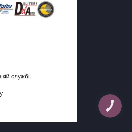
кій службі.
у
КНОПКА
ЗВ'ЯЗКУ