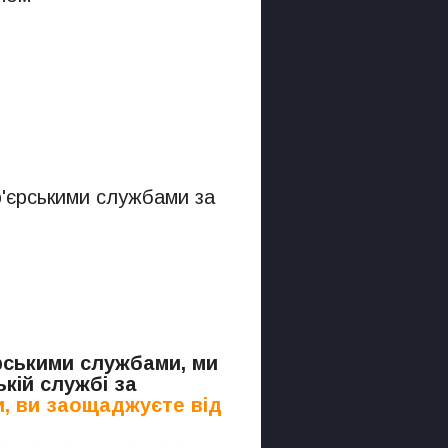
р'єрськими службами за
.
єрськими службами, ми
кій службі за
, ви заощаджуєте від