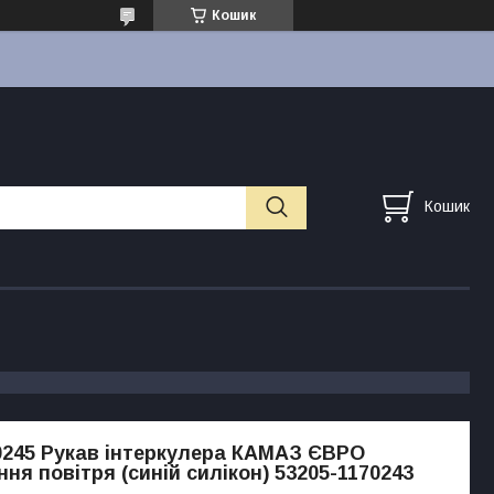
Кошик
Кошик
0245 Рукав інтеркулера КАМАЗ ЄВРО
ня повітря (синій силікон) 53205-1170243