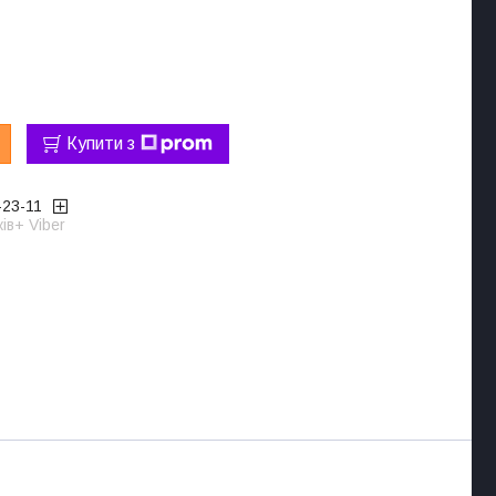
Купити з
-23-11
ів+ Viber