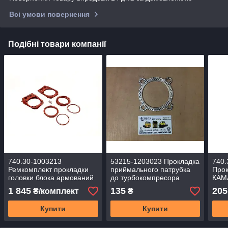
Всі умови повернення
Подібні товари компанії
740.30-1003213
53215-1203023 Прокладка
740.
Ремкомплект прокладки
приймального патрубка
Прок
головки блока армований
до турбокомпресора
КАМ
КАМАЗ ЄВРО червона (4
КАМАЗ ЄВРО
СИЛ
1 845
135
205
₴/комплект
₴
най. (Спр-во Україна)
(ПЕРФОМЕТАЛ)
Купити
Купити