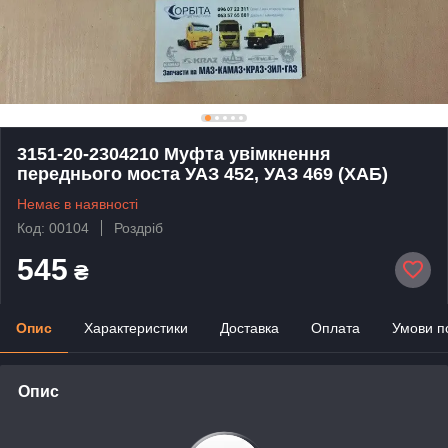
3151-20-2304210 Муфта увімкнення
переднього моста УАЗ 452, УАЗ 469 (ХАБ)
Немає в наявності
Код: 00104
Роздріб
545
₴
Опис
Характеристики
Доставка
Оплата
Умови п
Опис