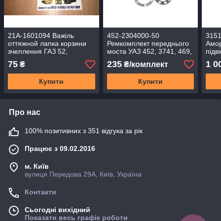
21А-1601094 Важіль
452-2304000-50
3151
оттяжной лапка корзини
Ремкомплект переднього
Амор
зчеплення ГАЗ 52,
моста УАЗ 452, 3741, 469,
підв
УАЗ-452 БУХАНЕЦЬ, 469,
3151 (7 най, ПАРОНІТ)
задн
75
235
1 0
₴
₴/комплект
УАЗ-3151
Купити
Купити
Про нас
100% позитивних з 351 відгука за рік
Працює з 09.02.2016
м. Київ
вулиця Передова 29А, Київ, Україна
Контакти
Сьогодні вихідний
Показати весь графік роботи