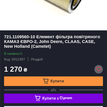
721.1109560-10 Елемент фільтра повітряного
КАМАЗ ЄВРО-2, John Deere, CLAAS, CASE,
New Holland (Cametet)
В наявності
Код: 0012387
Роздріб
1 270
₴
Купити
або
Купити з