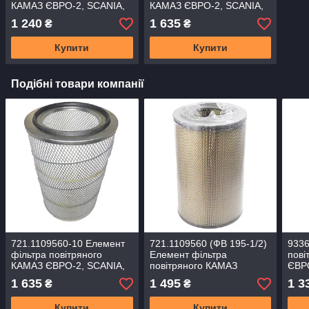
КАМАЗ ЄВРО-2, SCANIA,
КАМАЗ ЄВРО-2, SCANIA,
TATRA з дном
TATRA (Sampiyon) CH
1 240
1 635
₴
₴
1225
Купити
Купити
Подібні товари компанії
721.1109560-10 Елемент
721.1109560 (ФВ 195-1/2)
9336
фільтра повітряного
Елемент фільтра
пові
КАМАЗ ЄВРО-2, SCANIA,
повітряного КАМАЗ
ЄВРО
TATRA (Sampiyon) CH
ЄВРО-2 (вир-во
Filt
1 635
1 495
1 3
₴
₴
1225
Агрогидромаш)
Купити
Купити