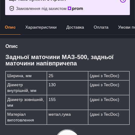
Замовлення під захистом
Опис
Характеристики
Доставка
Оплата
Умови п
Опис
Задньої маточини МАЗ-500, задньої
маточини напівпричепа
Ширина, мм
25
(дані з TecDoc)
Діаметр
130
(дані з TecDoc)
внутрішній, мм
Діаметр зовнішній,
155
(дані з TecDoc)
мм
Матеріал
метал,гума
(дані з TecDoc)
виготовлення