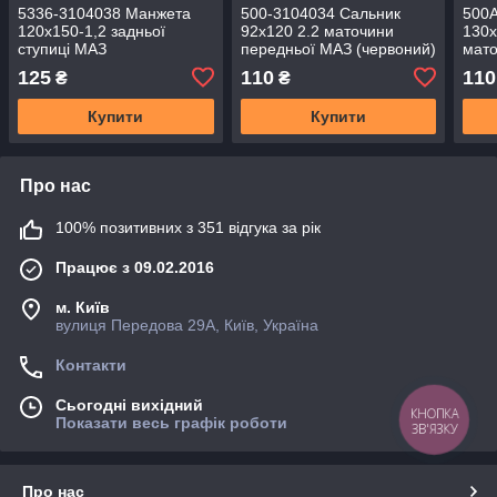
5336-3104038 Манжета
500-3104034 Сальник
500
120х150-1,2 задньої
92х120 2.2 маточини
130х
ступиці МАЗ
передньої МАЗ (червоний)
мат
(пр.о-во Україна)
(Укр
125
110
110
₴
₴
Купити
Купити
Про нас
100% позитивних з 351 відгука за рік
Працює з 09.02.2016
м. Київ
вулиця Передова 29А, Київ, Україна
Контакти
Сьогодні вихідний
КНОПКА
Показати весь графік роботи
ЗВ'ЯЗКУ
Про нас