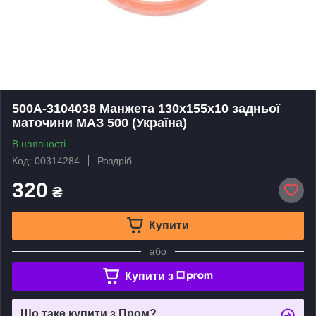
500А-3104038 Манжета 130х155х10 задньої
маточини МАЗ 500 (Україна)
В наявності
Код: 00314284
Роздріб
320
₴
Купити
або
Купити з
Що таке купити з Пром?