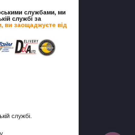
.
єрськими службами, ми
кій службі за
, ви заощаджуєте від
кій службі.
у