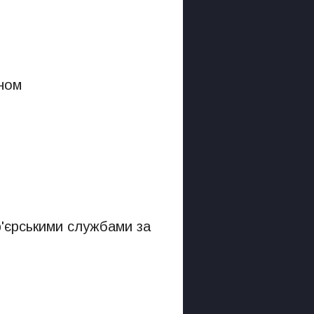
ном
р'єрськими службами за