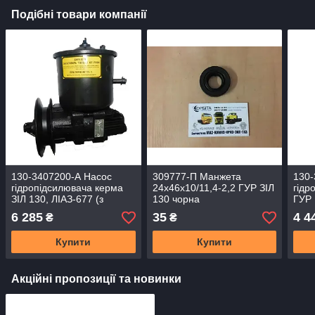
Подібні товари компанії
130-3407200-А Насос
309777-П Манжета
130-
гідропідсилювача керма
24х46х10/11,4-2,2 ГУР ЗІЛ
гідр
ЗІЛ 130, ЛІАЗ-677 (з
130 чорна
ГУР 
бачком) (зі шківом)
бачк
6 285
35
4 4
₴
₴
(Камком)
Купити
Купити
Акційні пропозиції та новинки