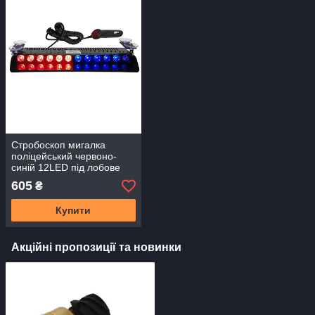
Стробоскоп мигалка
поліцейський червоно-
синій 12LED під лобове
скло
605
₴
Купити
Акційні пропозиції та новинки