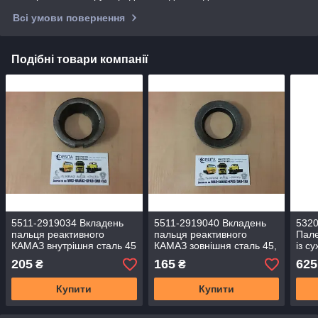
Всі умови повернення
Подібні товари компанії
5511-2919034 Вкладень
5511-2919040 Вкладень
5320
пальця реактивного
пальця реактивного
Пал
КАМАЗ внутрішня сталь 45
КАМАЗ зовнішня сталь 45,
із с
(пр.о Прогрес)
холодне видавлювання
(пр.
205
165
625
₴
₴
(пр.Прогрес)
Купити
Купити