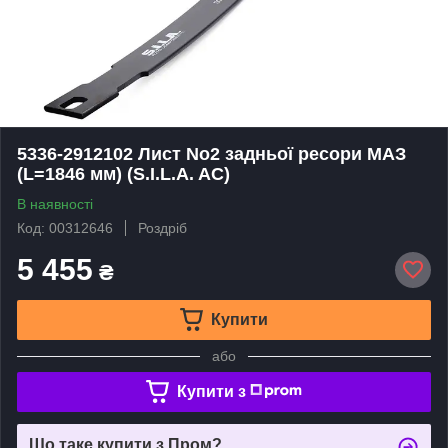
5336-2912102 Лист No2 задньої ресори МАЗ
(L=1846 мм) (S.I.L.A. AC)
В наявності
Код: 00312646
Роздріб
5 455
₴
Купити
або
Купити з
Що таке купити з Пром?