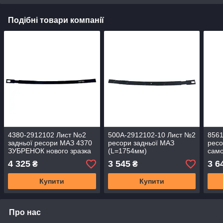
Подібні товари компанії
4380-2912102 Лист No2
500А-2912102-10 Лист №2
8561
задньої ресори МАЗ 4370
ресори задньої МАЗ
рес
ЗУБРЕНОК нового зразка
(L=1754мм)
само
(L =1805 мм)
МАЗ 
4 325
3 545
3 6
₴
₴
Купити
Купити
Про нас