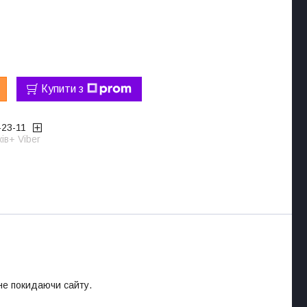
Купити з
-23-11
ів+ Viber
 не покидаючи сайту.