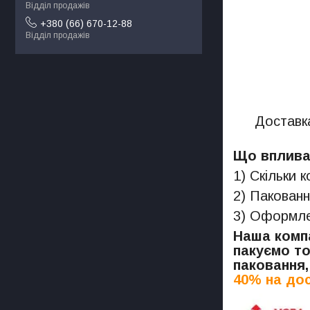
Відділ продажів
+380 (66) 670-12-88
Відділ продажів
Доставка
Що впливає
1) Скільки 
2) Пакованн
3) Оформлен
Наша компа
пакуємо то
паковання,
40% на дос