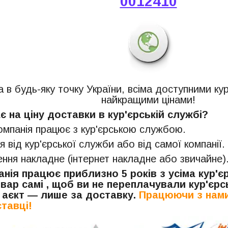
0012410
 в будь-яку точку України, всіма доступними ку
найкращими цінами!
 на ціну доставки в кур'єрській службі?
компанія працює з кур'єрською службою.
я від кур'єрської служби або від самої компанії.
ня накладне (інтернет накладне або звичайне)
нія працює приблизно 5 років з усіма кур'
вар самі , щоб ви не переплачували кур'єрсь
 аєкт — лише за доставку.
Працюючи з нами
тавці!