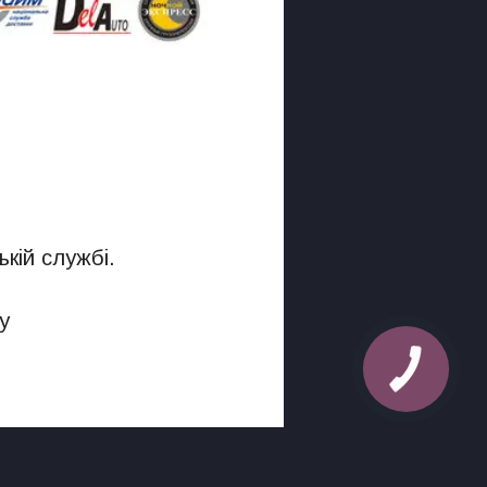
кій службі.
у