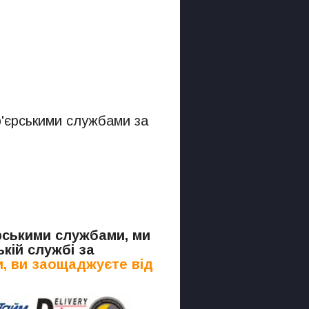
р'єрськими службами за
.
єрськими службами, ми
кій службі за
, ви заощаджуєте від