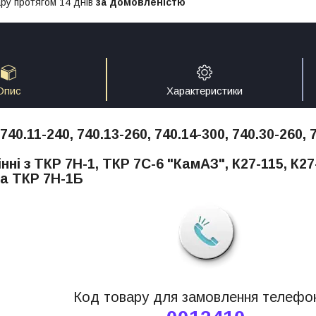
ру протягом 14 днів
за домовленістю
Опис
Характеристики
740.11-240, 740.13-260, 740.14-300, 740.30-260, 
ні з ТКР 7Н-1, ТКР 7С-6 "КамАЗ", К27-115, К27
та ТКР 7Н-1Б
Код товару для замовлення телефо