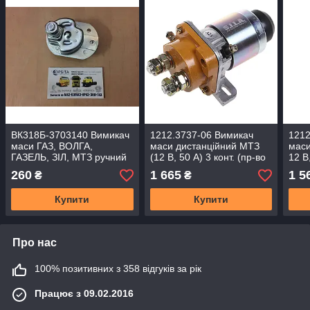
ВК318Б-3703140 Вимикач
1212.3737-06 Вимикач
1212
маси ГАЗ, ВОЛГА,
маси дистанційний МТЗ
маси
ГАЗЕЛЬ, ЗІЛ, МТЗ ручний
(12 В, 50 А) 3 конт. (пр-во
12 В
(поворотний) (24 В, 50 А)
S.I.L.A)
260
1 665
1 5
₴
₴
1300.3737
Купити
Купити
Про нас
100% позитивних з 358 відгуків за рік
Працює з 09.02.2016