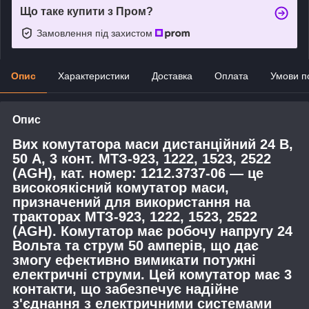
Що таке купити з Пром?
Замовлення під захистом
Опис
Характеристики
Доставка
Оплата
Умови п
Опис
Вих комутатора маси дистанційний 24 В,
50 А, 3 конт. МТЗ-923, 1222, 1523, 2522
(AGH), кат. номер: 1212.3737-06 — це
високоякісний комутатор маси,
призначений для використання на
тракторах МТЗ-923, 1222, 1523, 2522
(AGH). Комутатор має робочу напругу 24
Вольта та струм 50 амперів, що дає
змогу ефективно вимикати потужні
електричні струми. Цей комутатор має 3
контакти, що забезпечує надійне
з'єднання з електричними системами