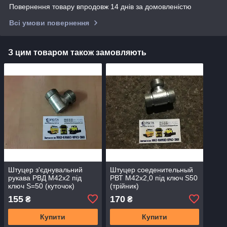
Повернення товару впродовж 14 днів за домовленістю
Всі умови повернення
З цим товаром також замовляють
Штуцер з'єднувальний
Штуцер соеденительный
рукава РВД М42х2 під
РВТ М42х2,0 під ключ S50
ключ S=50 (куточок)
(трійник)
155
170
₴
₴
Купити
Купити