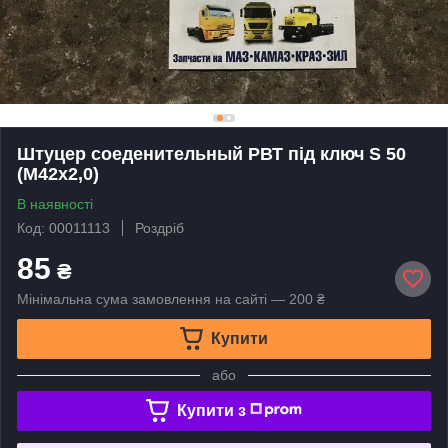
Штуцер соеденительный РВТ під ключ S 50
(М42х2,0)
В наявності
Код: 00011113
Роздріб
85
₴
Мінімальна сума замовлення на сайті — 200 ₴
Купити
або
Купити з