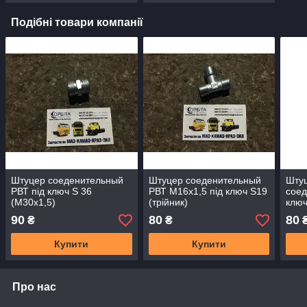
Подібні товари компанії
Штуцер соеденительный
Штуцер соеденительный
Шту
РВТ під ключ S 36
РВТ М16х1,5 під ключ S19
соед
(М30х1,5)
(трійник)
ключ
90
80
80
₴
₴
Купити
Купити
Про нас