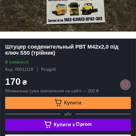
Штуцер соеденительный РВТ М42х2,0 під
ключ S50 (трійник)
В наявності
Код: 00011118
Роздріб
170
₴
Мінімальна сума замовлення на сайті — 200 ₴
Купити
або
Купити з