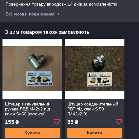
Повернення товару впродовж 14 днів за домовленістю
Всі умови повернення
З цим товаром також замовляють
Штуцер з'єднувальний
Штуцер соеденительный
рукава РВД М42х2 під
РВТ під ключ S 50
ключ S=50 (куточок)
(М42х2,0)
155
85
₴
₴
Купити
Купити