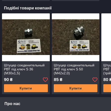
Подібні товари компанії
Штуцер соеденительный
Штуцер соеденительный
Шту
РВТ під ключ S 36
РВТ під ключ S 50
РВТ 
(М30х1,5)
(М42х2,0)
(трі
90
85
80
₴
₴
Купити
Купити
Про нас