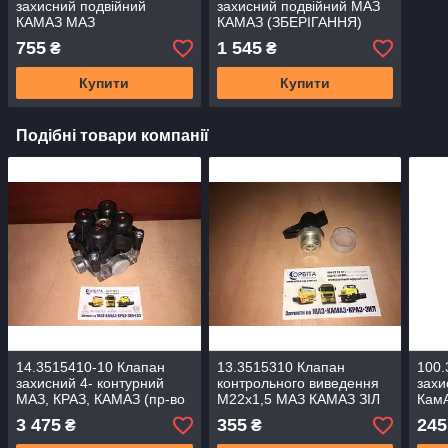
захисний подвійний
захисний подвійний МАЗ
КАМАЗ МАЗ
КАМАЗ (ЗБЕРІГАННЯ)
755
1 545
₴
₴
Купити
Купити
Подібні товари компанії
14.3515410-10 Клапан
13.3515310 Клапан
100.
захисний 4- контурний
контрольного виведення
захи
МАЗ, КРАЗ, КАМАЗ (пр-во
М22х1,5 МАЗ КАМАЗ ЗІЛ
КамА
ПААЗ)
КРАЗ (пр-во ПААЗ)
УРА
3 475
355
245
₴
₴