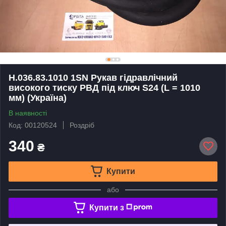
Н.036.83.1010 1SN Рукав гідравлічний
високого тиску РВД під ключ S24 (L = 1010
мм) (Україна)
В наявності
Код: 00120524
Роздріб
340
₴
Купити
або
Купити з