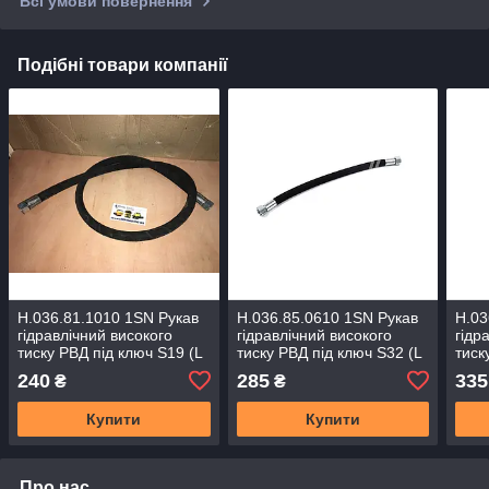
Всі умови повернення
Подібні товари компанії
Н.036.81.1010 1SN Рукав
Н.036.85.0610 1SN Рукав
Н.03
гідравлічний високого
гідравлічний високого
гідр
тиску РВД під ключ S19 (L
тиску РВД під ключ S32 (L
тиск
= 1010 мм) (M16х1,5)
= 600 мм) (M27х1,5)
(L=8
240
285
335
₴
₴
Купити
Купити
Про нас