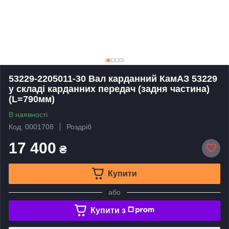
53229-2205011-30 Вал карданний КамАЗ 53229
у складі карданних передач (задня частина)
(L=790мм)
В наявності
Код: 0001708
Роздріб
17 400
₴
Купити
або
Купити з