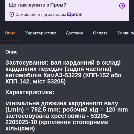
Що таке купити з Пром?
Замовлення під захистом
Опис
Характеристики
Доставка
Оплата
Умови п
Опис
Застосування: вал карданний в складі
карданних передач (задня частина)
автомобілів КамАЗ-53229 (КПП-152 або
КПП-142, міст 53205)
Характеристики:
мінімальна довжина карданного валу
(Lmin) = 792,5 mm; робочий хід = 120 mm
застосовувана хрестовина - 53205-
2205025-10 (кріплення стопорними
кільцями)