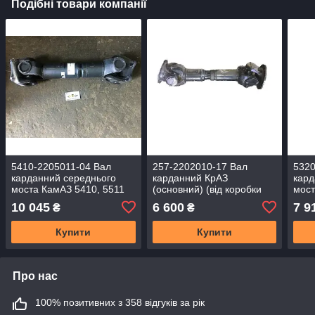
Подібні товари компанії
5410-2205011-04 Вал
257-2202010-17 Вал
5320
карданний середнього
карданний КрАЗ
кард
моста КамАЗ 5410, 5511
(основний) (від коробки
мост
(L = 638 мм) (на КПП з
передач на роздавальну
флан
10 045
6 600
7 9
₴
₴
дільником) (S.I.L.A)
коробку) (L=696мм)
мм) 
Купити
Купити
Про нас
100% позитивних з 358 відгуків за рік