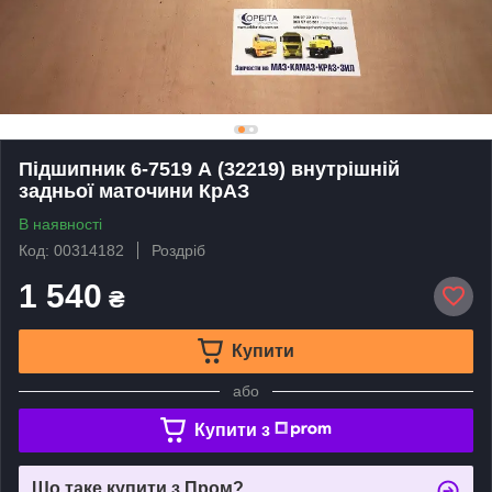
Підшипник 6-7519 А (32219) внутрішній
задньої маточини КрАЗ
В наявності
Код: 00314182
Роздріб
1 540
₴
Купити
або
Купити з
Що таке купити з Пром?