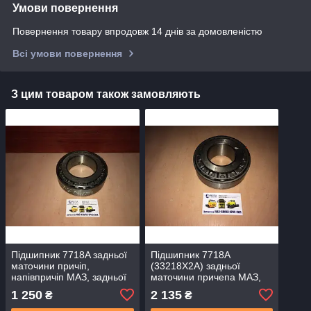
Умови повернення
Повернення товару впродовж 14 днів за домовленістю
Всі умови повернення
З цим товаром також замовляють
Підшипник 7718A задньої
Підшипник 7718A
маточини причіп,
(33218Х2А) задньої
напівпричіп МАЗ, задньої
маточини причепа МАЗ,
маточини КрАЗ, КамАЗ
задньої маточини КрАЗ,
1 250
2 135
₴
₴
КамАЗ