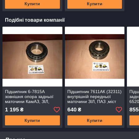
Купити
Купити
Подібні товари компанії
Підшипник 6-7815А
Підшипник 7611АК (32311)
Підш
зовнішня опора задньої
внутрішній передньої
задн
маточини КамАЗ, ЗІЛ,
маточини ЗІЛ, ПАЗ ,міст
6520
ЛІАЗ 5256
зад. ЗІЛ, міст пер. КрАЗ
1 195
640
855
₴
₴
Купити
Купити