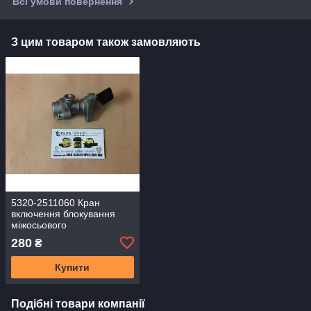
Всі умови повернення
З цим товаром також замовляють
5320-2511060 Кран
включення блокування
міжосьового
диференціала МОД
280
₴
КАМАЗ
Купити
Подібні товари компанії