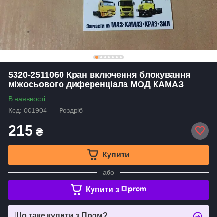
5320-2511060 Кран включення блокування
міжосьового диференціала МОД КАМАЗ
В наявності
Код: 001904
Роздріб
215
₴
Купити
або
Купити з
Що таке купити з Пром?