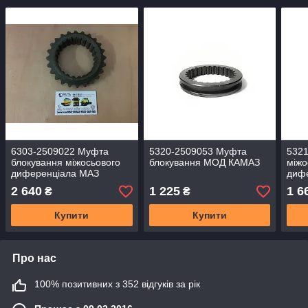
6303-2509022 Муфта
5320-2509053 Муфта
532
блокування міжосьового
блокування МОД КАМАЗ
міжо
диференціала МАЗ
диф
(ОРИГІНАЛ)
КАМА
2 640
1 225
1 6
₴
₴
мос
Купити
Купити
Про нас
100% позитивних з 352 відгуків за рік