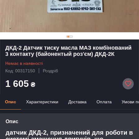
ДКД-2 Датчик тиску масла МАЗ комбінований
3 контакту (байонентый роз'єм) ДКД-2К
Немає в наявності
Код: 00317150
Роздріб
1 605
₴
Опис
Характеристики
Доставка
Оплата
Умови п
Опис
датчик ДКД-2, призначений для роботи в
системі змащення двигунів, що