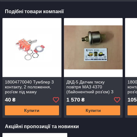
Подібні товари компанії
18004770040 Тумблер 3
ДКД-5 Датчик тиску
1800
контакту, 2 положення,
повітря МАЗ 4370
конт
роз'єм під маму
(байонентний роз'єм) 3
роз'
контакти (М12х1,5)
конт
40
1 570
105
₴
₴
Купити
Купити
Акційні пропозиції та новинки