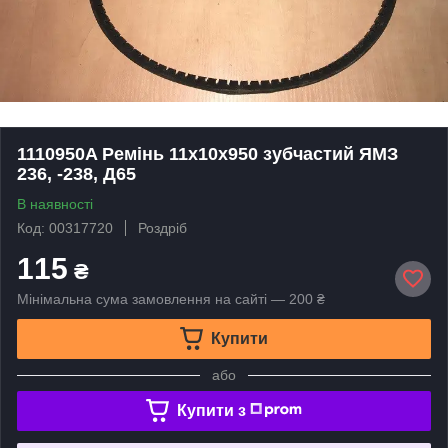
1110950A Ремінь 11х10х950 зубчастий ЯМЗ
236, -238, Д65
В наявності
Код: 00317720
Роздріб
115
₴
Мінімальна сума замовлення на сайті — 200 ₴
Купити
або
Купити з