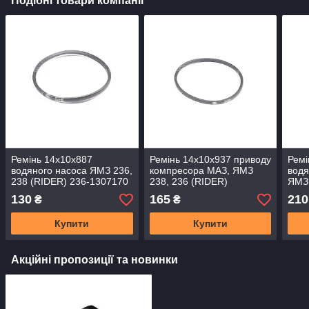
Подібні товари компанії
Ремінь 14х10х887
Ремінь 14х10х937 приводу
Ремі
водяного насоса ЯМЗ 236,
компресора МАЗ, ЯМЗ
водя
238 (RIDER) 236-1307170
238, 236 (RIDER)
ЯМЗ 
1307
130
165
210
₴
₴
Купити
Купити
Акційні пропозиції та новинки