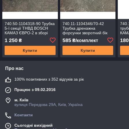
740.50-1104318-90 Трубка
740.11-1104346/70-42
740.
5-ї секції ТНВД BOSCH
Трубка дренажна
труб
КАМАЗ ЄВРО-2 в зборі
форсунки зворотний бік
КАМ
КАМАЗ ЄВРО, УРАЛ
1 250
585
180
₴
₴/комплект
ліва+права (метал. н/о)
Купити
Купити
Про нас
100% позитивних з 352 відгуків за рік
Працює з 09.02.2016
м. Київ
вулиця Передова 29А, Київ, Україна
Контакти
Сьогодні вихідний