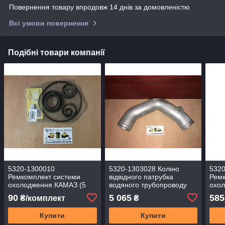
Повернення товару впродовж 14 днів за домовленістю
Всі умови повернення
Подібні товари компанії
5320-1300010
5320-1303028 Коліно
532
Ремкомплект системи
відвідного патрубка
Ремк
охолодження КАМАЗ (5
водяного трубопроводу
охо
наїм.) синій (пр-во
КАМАЗ
наї
90
5 065
585
₴/комплект
₴
Україна)
сині
Купити
Купити