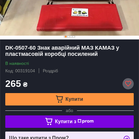
DK-0507-60 Знак аварійний МАЗ КАМАЗ у
пластмасовій коробці посилений
В наявності
Код: 00319104
Роздріб
265
₴
Купити
або
Купити з
Що таке купити з Пром?