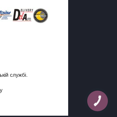
кій службі.
у
КНОПКА
ЗВ'ЯЗКУ