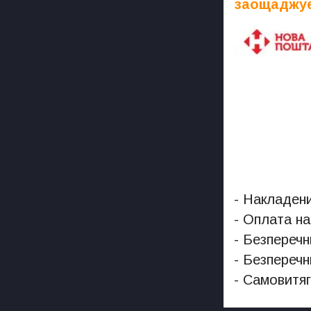
заощаджує
- Накладени
- Оплата на
- Безперечн
- Безперечн
- Самовитяг