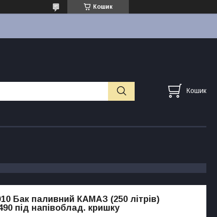
Кошик
Кошик
010 Бак паливний КАМАЗ (250 літрів)
490 під напівоблад. кришку