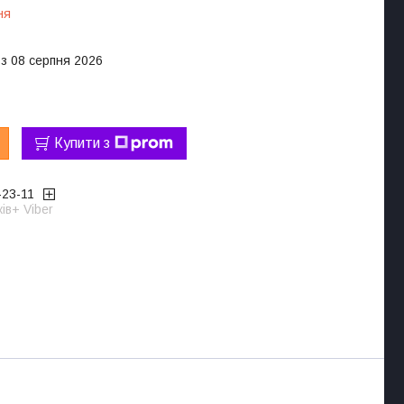
ня
 з 08 серпня 2026
Купити з
-23-11
ів+ Viber