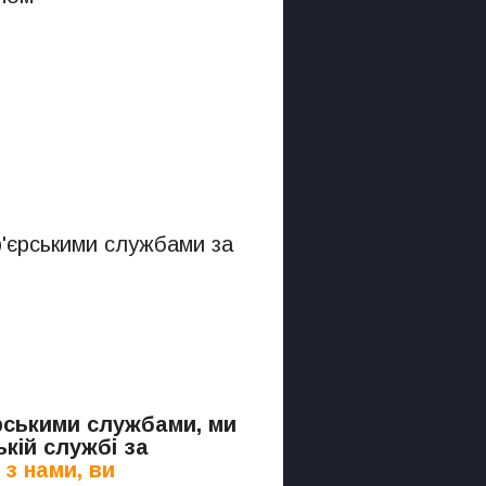
р'єрськими службами за
.
єрськими службами, ми
кій службі за
з нами, ви