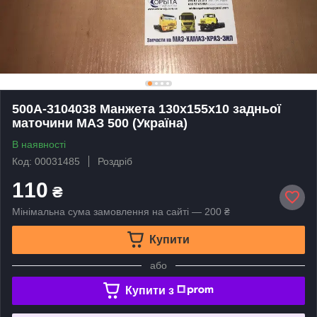
500А-3104038 Манжета 130х155х10 задньої
маточини МАЗ 500 (Україна)
В наявності
Код: 00031485
Роздріб
110
₴
Мінімальна сума замовлення на сайті — 200 ₴
Купити
або
Купити з