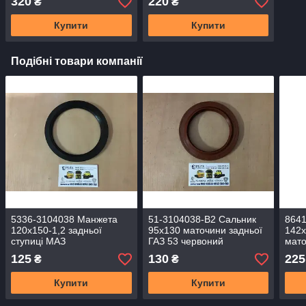
320
220
₴
₴
Купити
Купити
Подібні товари компанії
5336-3104038 Манжета
51-3104038-В2 Сальник
864
120х150-1,2 задньої
95х130 маточини задньої
142х
ступиці МАЗ
ГАЗ 53 червоний
мато
ПРЕМІУМ
(мет
125
130
225
₴
₴
Купити
Купити