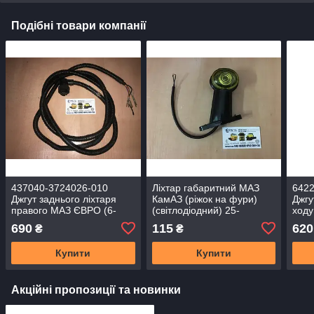
Подібні товари компанії
437040-3724026-010
Ліхтар габаритний МАЗ
642
Джгут заднього ліхтаря
КамАЗ (ріжок на фури)
Джгу
правого МАЗ ЄВРО (6-
(світлодіодний) 25-
ходу
контактний байонет) (L =
3731010
бай
690
115
620
₴
₴
22280 мм)
Купити
Купити
Акційні пропозиції та новинки