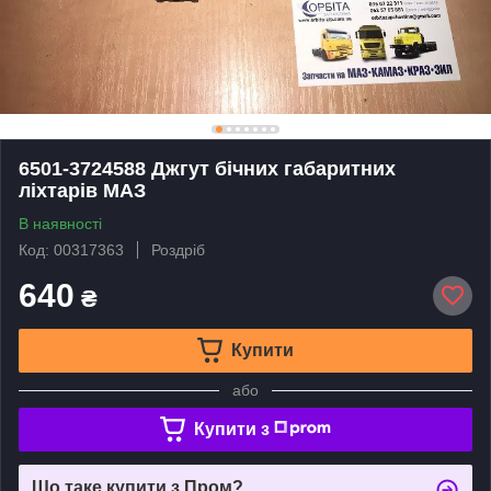
6501-3724588 Джгут бічних габаритних
ліхтарів МАЗ
В наявності
Код: 00317363
Роздріб
640
₴
Купити
або
Купити з
Що таке купити з Пром?