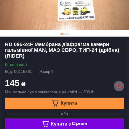
RD 095-24F Мембрана діафрагма камери
гальмівної MAN, МАЗ ЄВРО, ТИП-24 (дрібна)
(RIDER)
В наявності
Код: 00115261
Роздріб
145
₴
Мінімальна сума замовлення на сайті — 200 ₴
Купити
або
Купити з