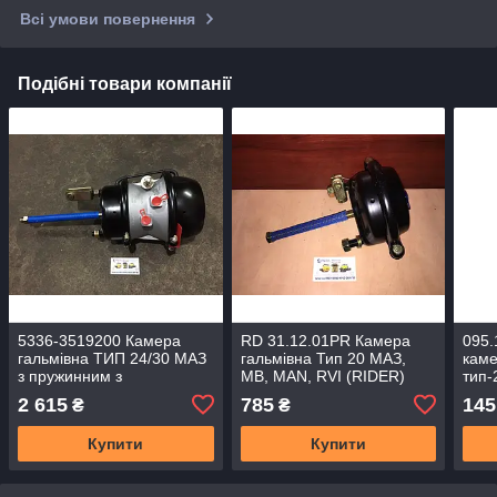
Всі умови повернення
Подібні товари компанії
5336-3519200 Камера
RD 31.12.01PR Камера
095
гальмівна ТИП 24/30 МАЗ
гальмівна Тип 20 МАЗ,
каме
з пружинним з
MB, MAN, RVI (RIDER)
тип-
енергоакумулятором
SAM
2 615
785
145
₴
₴
(RIDER) RD 93.25.008
897
Купити
Купити