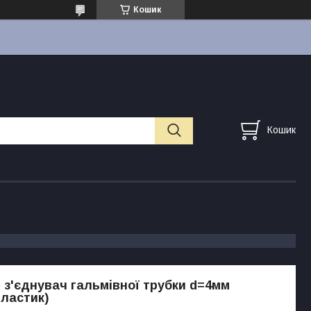
Кошик
Кошик
 з'єднувач гальмівної трубки d=4мм
пластик)