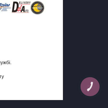
лужбі.
ту
КНОПКА
ЗВ'ЯЗКУ