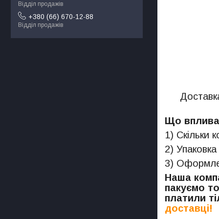
Відділ продажів
+380 (66) 670-12-88
Відділ продажів
Доставка
Що впливає
1) Скільки 
2) Упаковка
3) Оформлен
Наша компа
пакуємо то
платили ті
доставці!