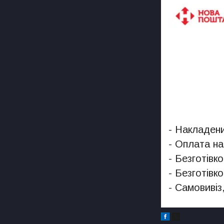
- Накладени
- Оплата на
- Безготівк
- Безготівк
- Самовивіз