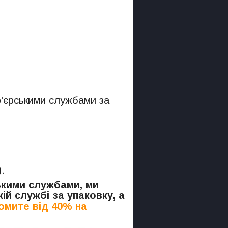
р'єрськими службами за
.
ськими службами, ми
ій службі за упаковку, а
омите від 40% на