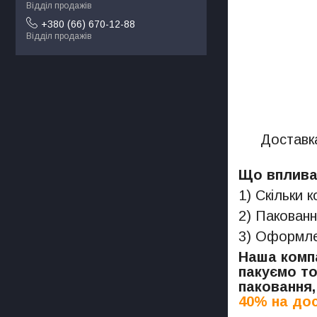
Відділ продажів
+380 (66) 670-12-88
Відділ продажів
Доставка
Що впливає
1) Скільки 
2) Пакованн
3) Оформлен
Наша компа
пакуємо то
паковання,
40% на дос