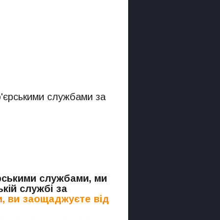
р'єрськими службами за
.
єрськими службами, ми
кій службі за
, ви заощаджуєте від