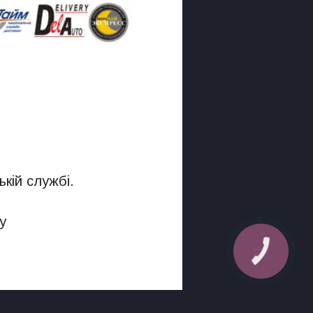
кій службі.
у
КНОПКА
ЗВ'ЯЗКУ