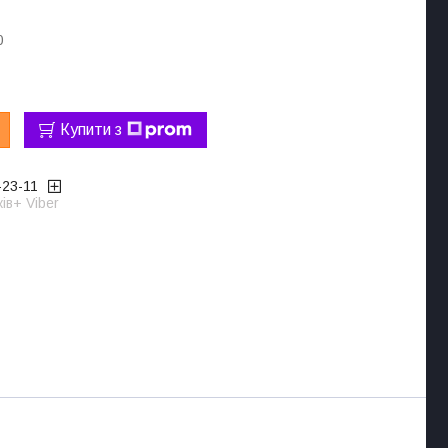
0
Купити з
-23-11
ів+ Viber