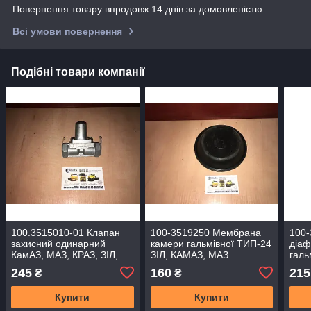
Повернення товару впродовж 14 днів за домовленістю
Всі умови повернення
Подібні товари компанії
100.3515010-01 Клапан
100-3519250 Мембрана
100
захисний одинарний
камери гальмівної ТИП-24
діаф
КамАЗ, МАЗ, КРАЗ, ЗІЛ,
ЗІЛ, КАМАЗ, МАЗ
галь
УРАЛ
(ПРЕМІУМ)
Кам
245
160
215
₴
₴
Купити
Купити